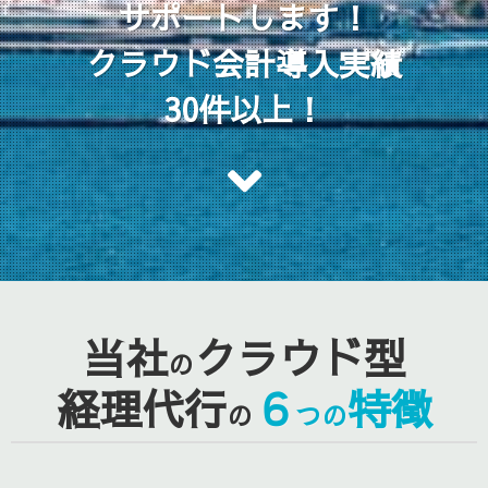
サポートします！
クラウド会計導入実績
30件以上！
当社
クラウド型
の
経理代行
６
特徴
の
つの